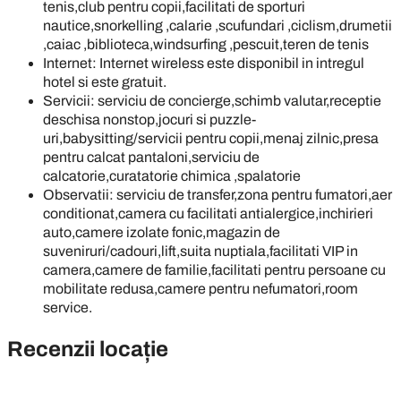
tenis,club pentru copii,facilitati de sporturi
nautice,snorkelling ,calarie ,scufundari ,ciclism,drumetii
,caiac ,biblioteca,windsurfing ,pescuit,teren de tenis
Internet: Internet wireless este disponibil in intregul
hotel si este gratuit.
Servicii: serviciu de concierge,schimb valutar,receptie
deschisa nonstop,jocuri si puzzle-
uri,babysitting/servicii pentru copii,menaj zilnic,presa
pentru calcat pantaloni,serviciu de
calcatorie,curatatorie chimica ,spalatorie
Observatii: serviciu de transfer,zona pentru fumatori,aer
conditionat,camera cu facilitati antialergice,inchirieri
auto,camere izolate fonic,magazin de
suveniruri/cadouri,lift,suita nuptiala,facilitati VIP in
camera,camere de familie,facilitati pentru persoane cu
mobilitate redusa,camere pentru nefumatori,room
service.
Recenzii locație