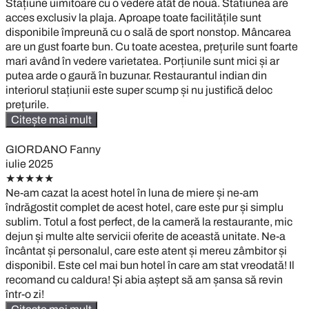
Stațiune uimitoare cu o vedere atât de nouă. Statiunea are
acces exclusiv la plaja. Aproape toate facilitățile sunt
disponibile împreună cu o sală de sport nonstop. Mâncarea
are un gust foarte bun. Cu toate acestea, prețurile sunt foarte
mari având în vedere varietatea. Porțiunile sunt mici și ar
putea arde o gaură în buzunar. Restaurantul indian din
interiorul stațiunii este super scump și nu justifică deloc
prețurile.
Citește mai mult
GIORDANO Fanny
iulie 2025
★★★★★
Ne-am cazat la acest hotel în luna de miere și ne-am
îndrăgostit complet de acest hotel, care este pur și simplu
sublim. Totul a fost perfect, de la cameră la restaurante, mic
dejun și multe alte servicii oferite de această unitate. Ne-a
încântat și personalul, care este atent și mereu zâmbitor și
disponibil. Este cel mai bun hotel în care am stat vreodată! Il
recomand cu caldura! Și abia aștept să am șansa să revin
într-o zi!