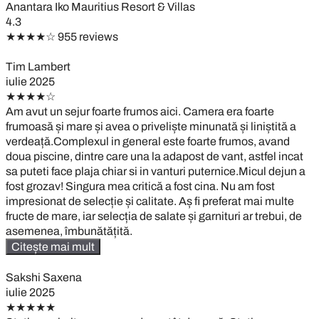
Anantara Iko Mauritius Resort & Villas
4.3
★★★★☆
955 reviews
Tim Lambert
iulie 2025
★★★★☆
Am avut un sejur foarte frumos aici. Camera era foarte
frumoasă și mare și avea o priveliște minunată și liniștită a
verdeață.Complexul in general este foarte frumos, avand
doua piscine, dintre care una la adapost de vant, astfel incat
sa puteti face plaja chiar si in vanturi puternice.Micul dejun a
fost grozav! Singura mea critică a fost cina. Nu am fost
impresionat de selecție și calitate. Aș fi preferat mai multe
fructe de mare, iar selecția de salate și garnituri ar trebui, de
asemenea, îmbunătățită.
Citește mai mult
Sakshi Saxena
iulie 2025
★★★★★