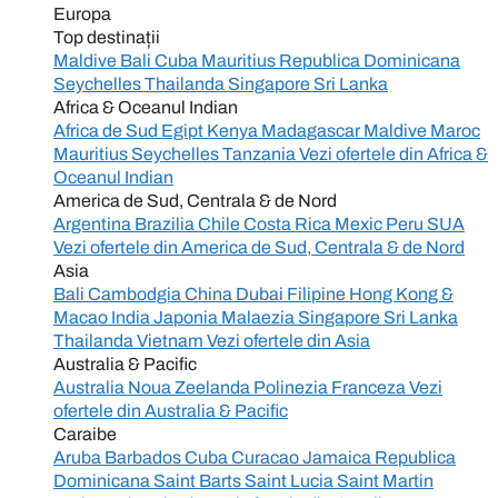
Europa
Top destinații
Maldive
Bali
Cuba
Mauritius
Republica Dominicana
Seychelles
Thailanda
Singapore
Sri Lanka
Africa & Oceanul Indian
Africa de Sud
Egipt
Kenya
Madagascar
Maldive
Maroc
Mauritius
Seychelles
Tanzania
Vezi ofertele din
Africa &
Oceanul Indian
America de Sud, Centrala & de Nord
Argentina
Brazilia
Chile
Costa Rica
Mexic
Peru
SUA
Vezi ofertele din
America de Sud, Centrala & de Nord
Asia
Bali
Cambodgia
China
Dubai
Filipine
Hong Kong &
Macao
India
Japonia
Malaezia
Singapore
Sri Lanka
Thailanda
Vietnam
Vezi ofertele din
Asia
Australia & Pacific
Australia
Noua Zeelanda
Polinezia Franceza
Vezi
ofertele din
Australia & Pacific
Caraibe
Aruba
Barbados
Cuba
Curacao
Jamaica
Republica
Dominicana
Saint Barts
Saint Lucia
Saint Martin