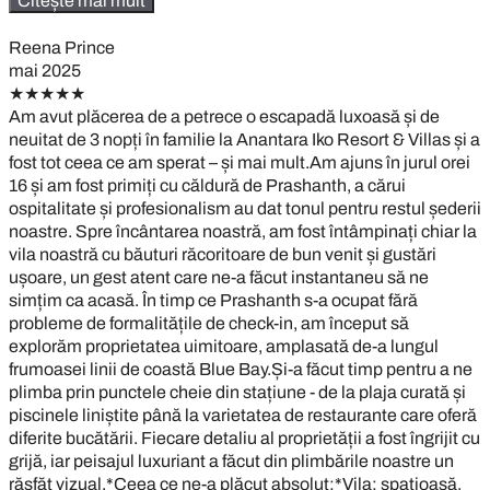
Citește mai mult
Reena Prince
mai 2025
★★★★★
Am avut plăcerea de a petrece o escapadă luxoasă și de
neuitat de 3 nopți în familie la Anantara Iko Resort & Villas și a
fost tot ceea ce am sperat – și mai mult.Am ajuns în jurul orei
16 și am fost primiți cu căldură de Prashanth, a cărui
ospitalitate și profesionalism au dat tonul pentru restul șederii
noastre. Spre încântarea noastră, am fost întâmpinați chiar la
vila noastră cu băuturi răcoritoare de bun venit și gustări
ușoare, un gest atent care ne-a făcut instantaneu să ne
simțim ca acasă. În timp ce Prashanth s-a ocupat fără
probleme de formalitățile de check-in, am început să
explorăm proprietatea uimitoare, amplasată de-a lungul
frumoasei linii de coastă Blue Bay.Și-a făcut timp pentru a ne
plimba prin punctele cheie din stațiune - de la plaja curată și
piscinele liniștite până la varietatea de restaurante care oferă
diferite bucătării. Fiecare detaliu al proprietății a fost îngrijit cu
grijă, iar peisajul luxuriant a făcut din plimbările noastre un
răsfăț vizual.*Ceea ce ne-a plăcut absolut:*Vila: spațioasă,