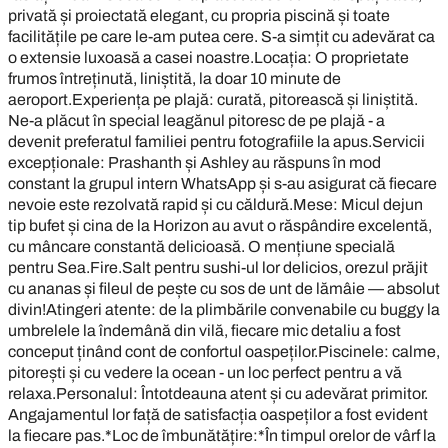
privată și proiectată elegant, cu propria piscină și toate
facilitățile pe care le-am putea cere. S-a simțit cu adevărat ca
o extensie luxoasă a casei noastre.Locația: O proprietate
frumos întreținută, liniștită, la doar 10 minute de
aeroport.Experiența pe plajă: curată, pitorească și liniștită.
Ne-a plăcut în special leagănul pitoresc de pe plajă - a
devenit preferatul familiei pentru fotografiile la apus.Servicii
excepționale: Prashanth și Ashley au răspuns în mod
constant la grupul intern WhatsApp și s-au asigurat că fiecare
nevoie este rezolvată rapid și cu căldură.Mese: Micul dejun
tip bufet și cina de la Horizon au avut o răspândire excelentă,
cu mâncare constantă delicioasă. O mențiune specială
pentru Sea.Fire.Salt pentru sushi-ul lor delicios, orezul prăjit
cu ananas și fileul de pește cu sos de unt de lămâie — absolut
divin!Atingeri atente: de la plimbările convenabile cu buggy la
umbrelele la îndemână din vilă, fiecare mic detaliu a fost
conceput ținând cont de confortul oaspeților.Piscinele: calme,
pitorești și cu vedere la ocean - un loc perfect pentru a vă
relaxa.Personalul: Întotdeauna atent și cu adevărat primitor.
Angajamentul lor față de satisfacția oaspeților a fost evident
la fiecare pas.*Loc de îmbunătățire:*În timpul orelor de vârf la