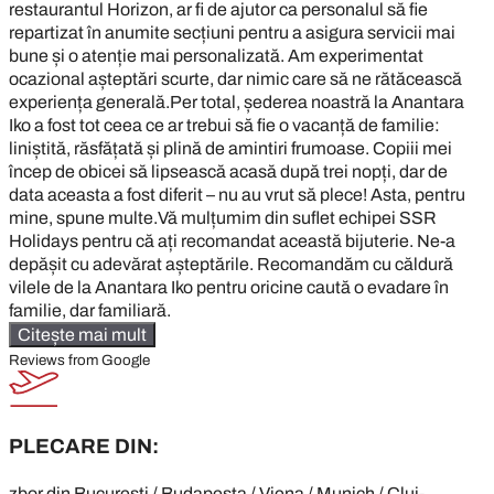
restaurantul Horizon, ar fi de ajutor ca personalul să fie
repartizat în anumite secțiuni pentru a asigura servicii mai
bune și o atenție mai personalizată. Am experimentat
ocazional așteptări scurte, dar nimic care să ne rătăcească
experiența generală.Per total, șederea noastră la Anantara
Iko a fost tot ceea ce ar trebui să fie o vacanță de familie:
liniștită, răsfățată și plină de amintiri frumoase. Copiii mei
încep de obicei să lipsească acasă după trei nopți, dar de
data aceasta a fost diferit – nu au vrut să plece! Asta, pentru
mine, spune multe.Vă mulțumim din suflet echipei SSR
Holidays pentru că ați recomandat această bijuterie. Ne-a
depășit cu adevărat așteptările. Recomandăm cu căldură
vilele de la Anantara Iko pentru oricine caută o evadare în
familie, dar familiară.
Citește mai mult
Reviews from Google
PLECARE DIN:
zbor din Bucuresti / Budapesta / Viena / Munich / Cluj-