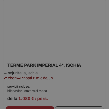
TERME PARK IMPERIAL 4*, ISCHIA
→ sejur Italia, Ischia
🛫 zbor 🛏 7nopti🍴mic dejun
servicii incluse:
bilet avion, cazare si masa
de la
1.080
€
/ pers.