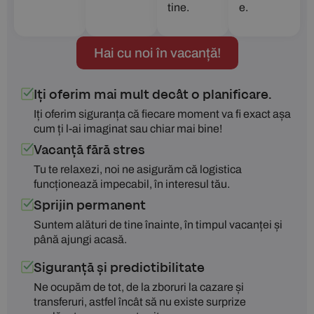
tine.
e.
Hai cu noi în vacanță!
Iți oferim mai mult decât o planificare.
Iți oferim siguranța că fiecare moment va fi exact așa
cum ți l-ai imaginat sau chiar mai bine!
Vacanță fără stres
Tu te relaxezi, noi ne asigurăm că logistica
funcționează impecabil, în interesul tău.
Sprijin permanent
Suntem alături de tine înainte, în timpul vacanței și
până ajungi acasă.
Siguranță și predictibilitate
Ne ocupăm de tot, de la zboruri la cazare și
transferuri, astfel încât să nu existe surprize