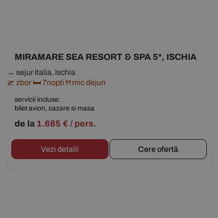
MIRAMARE SEA RESORT & SPA 5*, ISCHIA
→ sejur Italia, Ischia
🛫 zbor 🛏 7nopti🍴mic dejun
servicii incluse:
bilet avion, cazare si masa
de la
1.685
€
/ pers.
Vezi detalii
Cere ofertă