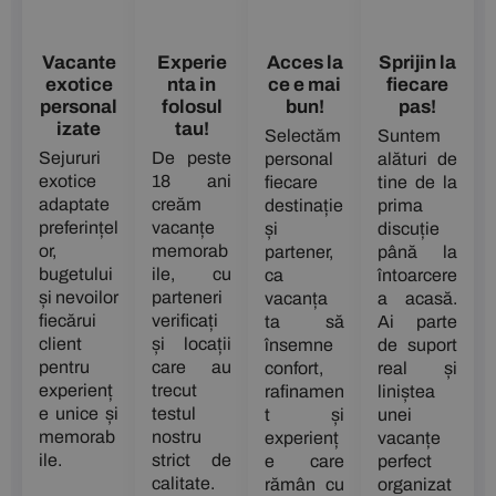
Vacante
Experie
Acces la
Sprijin la
exotice
nta in
ce e mai
fiecare
personal
folosul
bun!
pas!
izate
tau!
Selectăm
Suntem
Sejururi
De peste
personal
alături de
exotice
18 ani
fiecare
tine de la
adaptate
creăm
destinație
prima
preferințel
vacanțe
și
discuție
or,
memorab
partener,
până la
bugetului
ile, cu
ca
întoarcere
și nevoilor
parteneri
vacanța
a acasă.
fiecărui
verificați
ta să
Ai parte
client
și locații
însemne
de suport
pentru
care au
confort,
real și
experienț
trecut
rafinamen
liniștea
e unice și
testul
t și
unei
memorab
nostru
experienț
vacanțe
ile.
strict de
e care
perfect
calitate.
rămân cu
organizat