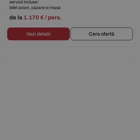
servicii incluse:
bilet avion, cazare si masa
de la
1.170
€
/ pers.
Vezi detalii
Cere ofertă