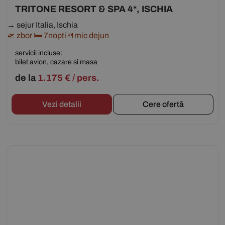
TRITONE RESORT & SPA 4*, ISCHIA
→ sejur Italia, Ischia
🛫 zbor 🛏 7nopti🍴mic dejun
servicii incluse:
bilet avion, cazare si masa
de la
1.175
€
/ pers.
Vezi detalii
Cere ofertă