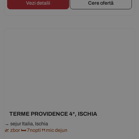
Vezi detalii
Cere ofertă
TERME PROVIDENCE 4*, ISCHIA
→ sejur Italia, Ischia
🛫 zbor 🛏 7nopti🍴mic dejun