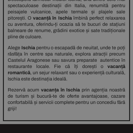
spectaculoase destinații din Italia, renumită pentru
peisajele vulcanice, apele termale și plajele sale
pitorești. O
vacanță în Ischia
îmbină perfect relaxarea
cu aventura, oferindu-ți ocazia să te bucuri de stațiuni
balneare de renume, grădini exotice și sate tradiționale
pline de culoare.
Alege
Ischia
pentru o escapadă de neuitat, unde te poți
răsfăța în centre spa naturale, explora atracții precum
Castelul Aragonese sau savura preparate autentice în
restaurante locale. Fie că îți dorești o
vacanță
romantică
, un sejur relaxant sau o experiență culturală,
Ischia este destinația ideală.
Rezervă acum
vacanța în Ischia
prin agenția noastră
de turism și bucură-te de oferte avantajoase, cazare
confortabilă și servicii complete pentru un concediu fără
griji!