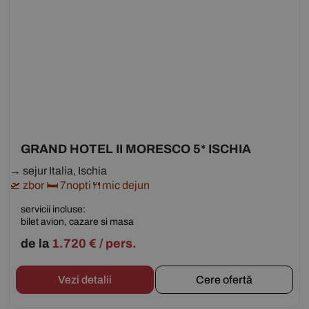
GRAND HOTEL II MORESCO 5* ISCHIA
→ sejur Italia, Ischia
🛫 zbor 🛏 7nopti🍴mic dejun
servicii incluse:
bilet avion, cazare si masa
de la
1.720
€
/ pers.
Vezi detalii
Cere ofertă