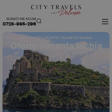
SUNAȚI-NE ACUM
0728-995-296
DESTINAȚII
•
OFERTE VACANTA ISCHIA
Oferte Vacanta Ischia