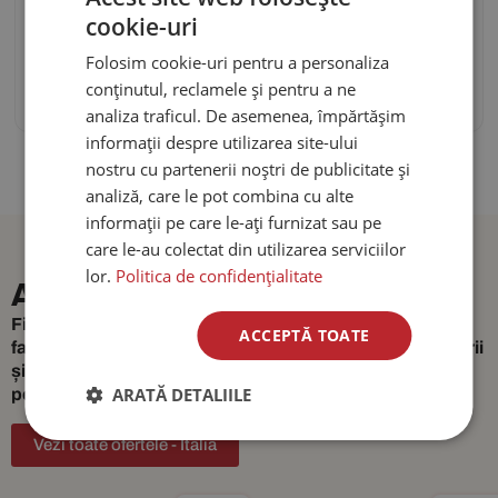
cookie-uri
de la
1.770
€
/ pers.
Folosim cookie-uri pentru a personaliza
Vezi detalii
Cere ofertă
conținutul, reclamele și pentru a ne
analiza traficul. De asemenea, împărtășim
informații despre utilizarea site-ului
nostru cu partenerii noștri de publicitate și
analiză, care le pot combina cu alte
informații pe care le-ați furnizat sau pe
care le-au colectat din utilizarea serviciilor
lor.
Politica de confidențialitate
Alte destinatii din
Italia
Fie că planifici o lună de miere de vis, o vacanță cu
ACCEPTĂ TOATE
familia, o aventură solo sau o escapadă dedicată relaxării
și naturii, avem opțiuni pentru fiecare stil de călătorie și
ARATĂ DETALIILE
pentru fiecare vis.
Vezi toate ofertele - Italia