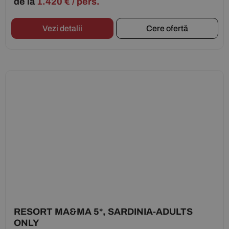
de la
1.420
€
/ pers.
Vezi detalii
Cere ofertă
RESORT MA&MA 5*, SARDINIA-ADULTS
ONLY