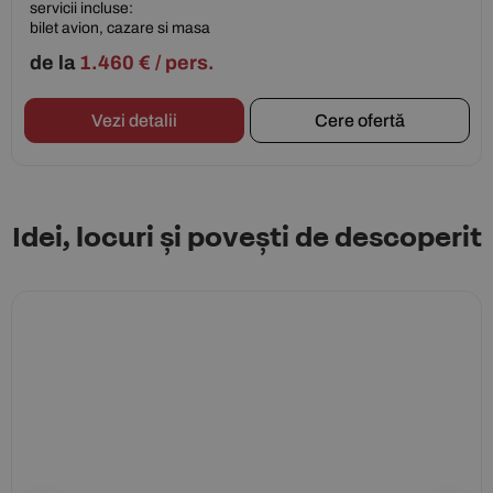
servicii incluse:
bilet avion, cazare si masa
de la
1.460
€
/ pers.
Vezi detalii
Cere ofertă
Idei, locuri și povești de descoperit