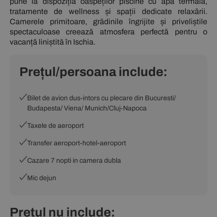
pune la dispoziția oaspeților piscine cu apă termală,
tratamente de wellness și spații dedicate relaxării.
Camerele primitoare, grădinile îngrijite și priveliștile
spectaculoase creează atmosfera perfectă pentru o
vacanță liniștită în Ischia.
Prețul/persoana include:
Bilet de avion dus-intors cu plecare din Bucuresti/
Budapesta/ Viena/ Munich/Cluj-Napoca
Taxele de aeroport
Transfer aeroport-hotel-aeroport
Cazare 7 nopti in camera dubla
Mic dejun
Prețul nu include: