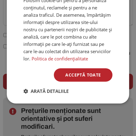
Folosim cookie-uri pentru a personaliza
conținutul, reclamele și pentru a ne
analiza traficul. De asemenea, împărtășim
informații despre utilizarea site-ului
nostru cu partenerii noștri de publicitate și
Sunt de acord cu
Termenii și condițiile site-ului
.
analiză, care le pot combina cu alte
informații pe care le-ați furnizat sau pe
Conform legiilor nr. 677/2001 si 506/2004, sunt de acord
care le-au colectat din utilizarea serviciilor
ca datele mele cu caracter personal sa fie folosite pentru
lor.
Politica de confidențialitate
procesarea comenzii plasate pe site-ul agentiei City
Travels si pentru a putea fi contactat.
ACCEPTĂ TOATE
ARATĂ DETALIILE
Prețurile menționate sunt
orientative și pot suferi
modificari.