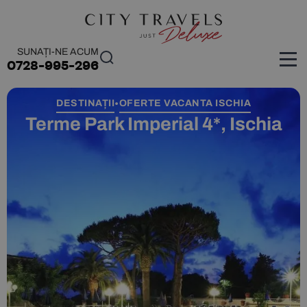
SUNAȚI-NE ACUM
0728-995-296
DESTINAȚII
OFERTE VACANTA ISCHIA
•
Terme Park Imperial 4*, Ischia