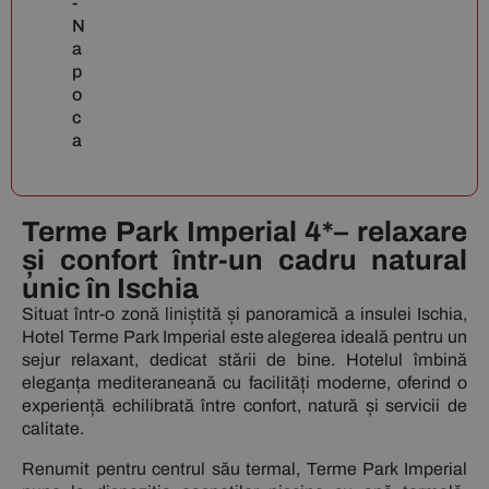
-
N
a
p
o
c
a
Terme Park Imperial 4*– relaxare
și confort într-un cadru natural
unic în Ischia
Situat într-o zonă liniștită și panoramică a insulei Ischia,
Hotel Terme Park Imperial este alegerea ideală pentru un
sejur relaxant, dedicat stării de bine. Hotelul îmbină
eleganța mediteraneană cu facilități moderne, oferind o
experiență echilibrată între confort, natură și servicii de
calitate.
Renumit pentru centrul său termal, Terme Park Imperial