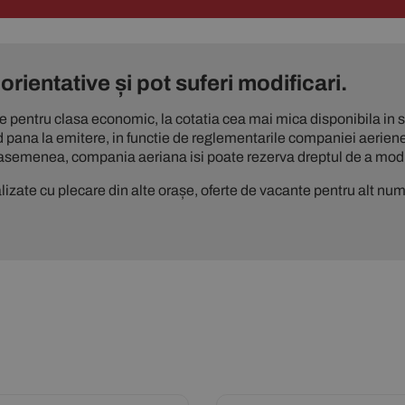
orientative și pot suferi modificari.
te pentru clasa economic, la cotatia cea mai mica disponibila in si
d pana la emitere, in functie de reglementarile companiei aeriene
asemenea, compania aeriana isi poate rezerva dreptul de a modif
izate cu plecare din alte orașe, oferte de vacante pentru alt numă