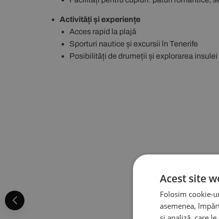
Activități și experiențe
Acces rapid la plajă
Sporturi nautice și excursii în Tenerife
Posibilități de drumeții și explorarea insulei
Acest site w
Folosim cookie-uri
asemenea, împărtă
și analiză, care l