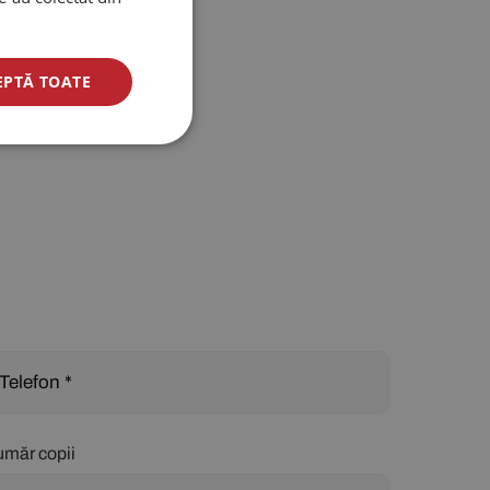
EPTĂ TOATE
măr copii