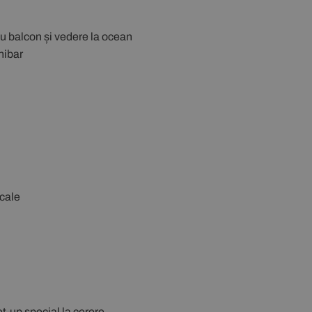
u balcon și vedere la ocean
nibar
ocale
et-up special la cerere