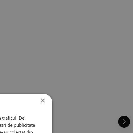
×
 traficul. De
tri de publicitate
le-au colectat din