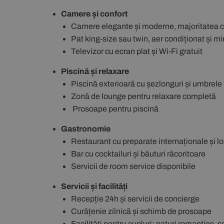
Camere și confort
Camere elegante și moderne, majoritatea c
Pat king-size sau twin, aer condiționat și mi
Televizor cu ecran plat și Wi-Fi gratuit
Piscină și relaxare
Piscină exterioară cu șezlonguri și umbrele
Zonă de lounge pentru relaxare completă
Prosoape pentru piscină
Gastronomie
Restaurant cu preparate internaționale și l
Bar cu cocktailuri și băuturi răcoritoare
Servicii de room service disponibile
Servicii și facilități
Recepție 24h și servicii de concierge
Curățenie zilnică și schimb de prosoape
Facilități pentru cupluri: paturi romantice, s