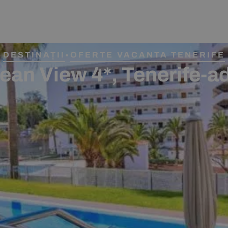
DESTINAȚII
OFERTE VACANTA TENERIFE
•
ean View 4*, Tenerife-ad