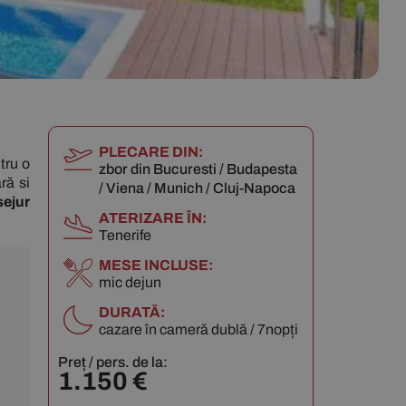
PLECARE DIN:
tru o
zbor din Bucuresti / Budapesta
ră si
/ Viena / Munich / Cluj-Napoca
sejur
ATERIZARE ÎN:
Tenerife
MESE INCLUSE:
mic dejun
DURATĂ:
cazare în cameră dublă / 7nopți
Preț / pers. de la:
1.150
€