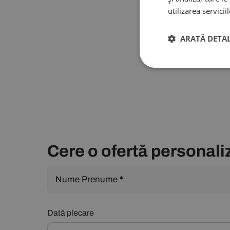
utilizarea servicii
ARATĂ DETAL
Cere o ofertă personali
Dată plecare