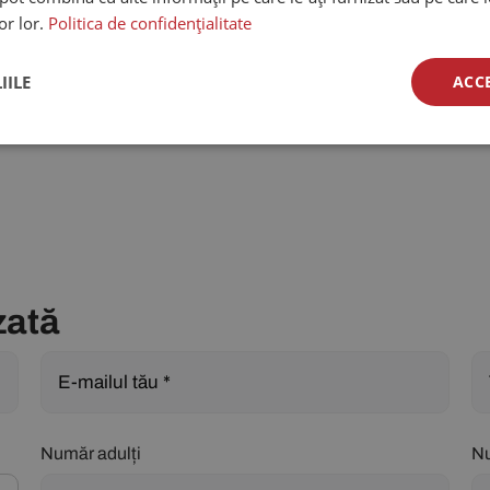
lor lor.
Politica de confidențialitate
IILE
ACC
zată
Număr adulți
Nu