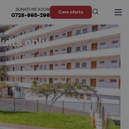
SUNAȚI-NE ACUM
Cere oferta
0728-995-296
ults only