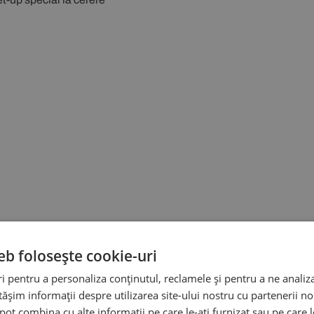
eb folosește cookie-uri
 pentru a personaliza conținutul, reclamele și pentru a ne analiza
șim informații despre utilizarea site-ului nostru cu partenerii noș
e pot combina cu alte informații pe care le-ați furnizat sau pe care 