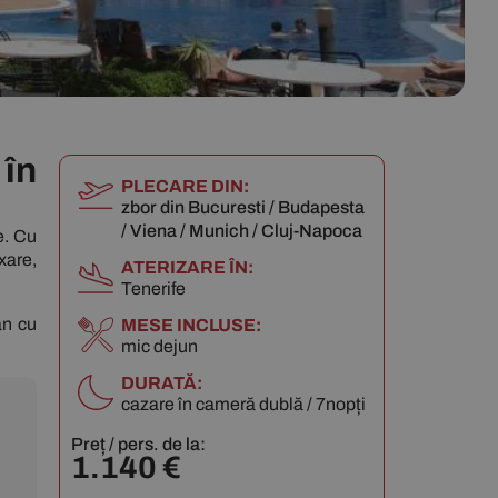
în
PLECARE DIN:
zbor din Bucuresti / Budapesta
/ Viena / Munich / Cluj-Napoca
e. Cu
xare,
ATERIZARE ÎN:
Tenerife
an cu
MESE INCLUSE:
mic dejun
DURATĂ:
cazare în cameră dublă / 7nopți
Preț / pers. de la:
1.140
€