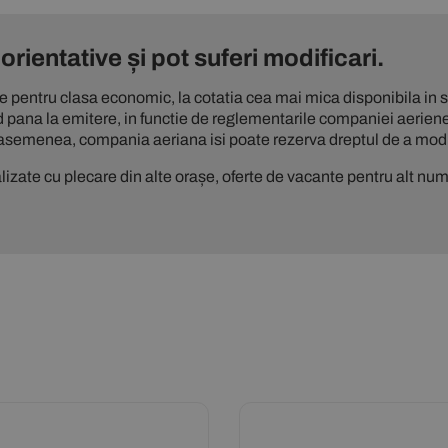
orientative și pot suferi modificari.
te pentru clasa economic, la cotatia cea mai mica disponibila in si
d pana la emitere, in functie de reglementarile companiei aeriene
asemenea, compania aeriana isi poate rezerva dreptul de a modif
izate cu plecare din alte orașe, oferte de vacante pentru alt numă