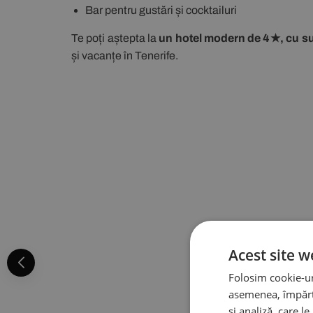
Bar pentru gustări și cocktailuri
Te poți aștepta la
un hotel modern de 4★, cu suit
și vacanțe în Tenerife.
Acest site w
Folosim cookie-uri
asemenea, împărtă
și analiză, care l