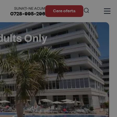
SUNAȚI-NE ACUM
Cere oferta
0728-995-296
dults Only