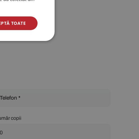
EPTĂ TOATE
măr copii