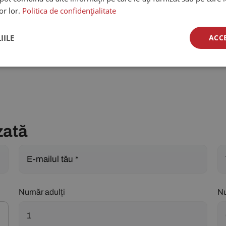
lor lor.
Politica de confidențialitate
IILE
ACC
zată
Număr adulți
Nu