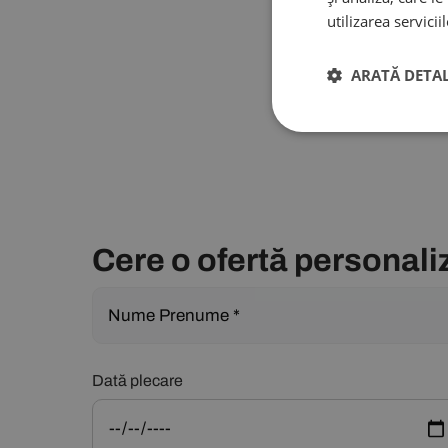
utilizarea servicii
ARATĂ DETAL
Cere o ofertă personali
Dată plecare