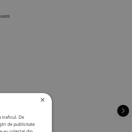
axare
×
 traficul. De
tri de publicitate
le-au colectat din