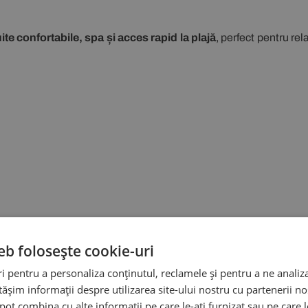
e confortabile, spa și acces rapid la plajă
, perfect pentru rel
eb folosește cookie-uri
 pentru a personaliza conținutul, reclamele și pentru a ne analiza
șim informații despre utilizarea site-ului nostru cu partenerii noș
e pot combina cu alte informații pe care le-ați furnizat sau pe care 