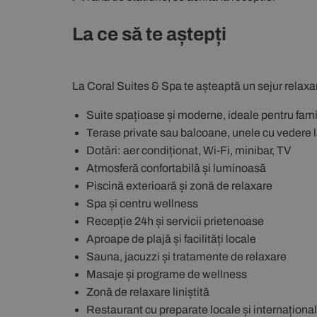
La ce să te aștepți
La
Coral Suites & Spa
te așteaptă un sejur relaxant
Suite spațioase și moderne, ideale pentru famili
Terase private sau balcoane, unele cu vedere 
Dotări: aer condiționat, Wi-Fi, minibar, TV
Atmosferă confortabilă și luminoasă
Piscină exterioară și zonă de relaxare
Spa și centru wellness
Recepție 24h și servicii prietenoase
Aproape de plajă și facilități locale
Sauna, jacuzzi și tratamente de relaxare
Masaje și programe de wellness
Zonă de relaxare liniștită
Restaurant cu preparate locale și internaționa