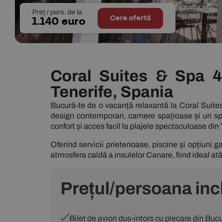
Preț / pers. de la
Cere ofertă
1.140 euro
Coral Suites & Spa 
Tenerife, Spania
Bucură-te de o vacanță relaxantă la
Coral Suite
design contemporan, camere spațioase și un spa 
confort și acces facil la plajele spectaculoase din 
Oferind servicii prietenoase, piscine și opțiuni
atmosfera caldă a insulelor Canare, fiind ideal atât
Prețul/persoana inc
Bilet de avion dus-intors cu plecare din B