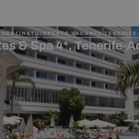
DESTINAȚII
OFERTE VACANTA TENERIFE
•
tes & Spa 4*, Tenerife-A