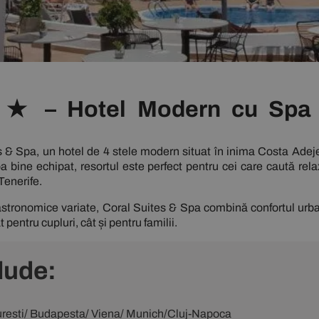
4★ – Hotel Modern cu Spa 
s & Spa
, un hotel de 4 stele modern situat în inima Costa Adej
bine echipat, resortul este perfect pentru cei care caută rela
Tenerife.
 gastronomice variate, Coral Suites & Spa combină confortul urb
 pentru cupluri, cât și pentru familii.
lude:
ucuresti/ Budapesta/ Viena/ Munich/Cluj-Napoca