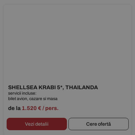
SHELLSEA KRABI 5*, THAILANDA
servicii incluse:
bilet avion, cazare si masa
de la
1.520
€
/ pers.
Vezi detalii
Cere ofertă