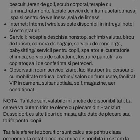
pescuit ,teren de golf, scrub corporal,terapie cu
lumina,tratamente faciale,servicii de infrumusetare,masaj
,spa si centru de wellness ,sala de fitness.
Internet: Internet wireless este disponibil in intregul hotel
si este gratuit.
Servicii: receptie deschisa nonstop, schimb valutar, birou
de turism, camera de bagaje, serviciu de concierge,
babysitting/ servicii pentru copii, spalatorie, curatatorie
chimica, serviciu de calcatorie, lustruire pantofi, fax/
copiator, sali de conferinta si petreceri.
Observatii: room service, ziare, facilitati pentru persoane
cu mobilitate redusa, barbier/ salon de frumusete, facilitati
VIP in camera, suita nuptiala, seif, magazine, aer
conditionat.
NOTA: Tarifele sunt valabile in functie de disponibilitati. La
cerere va putem trimite oferte cu plecare din Frankfurt,
Dusseldorf, cu alte tipuri de masa, alte date de plecare sau
tarife pentru copii.
Tarifele aferente zborurilor sunt calculate pentru clasa
economic, la cotatia cea mai mica disponibila in sistem la