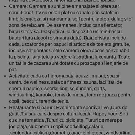
Camere: Camerele sunt bine amenajate si ofera aer
conditionat, TV cu ecran plat cu canale prin satelit in
limbile engleza si mandarina, seif pentru laptop, dulap si o
zona de relaxare. De asemenea, includ cana fierbator,
birou si terasa. Oaspetii au la dispozitie un minibar cu
bauturi fara alcool (o singura data). Baia privata include
cada, uscator de par, papuci si articole de toaleta gratuite,
inclusiv set dentar. Unele camere ofera acces convenabil
la piscina, iar altele au vedere la gradina luxurianta. Toate
unitatile de cazare sunt dotate cu prosoape si lenjerie de
pat.
Activitati: cada cu hidromasaj/ jacuzzi, masaj, spa si
centru de wellness, sala de fitness, sauna, facilitati de
sporturi nautice, snorkelling, scufundari, darts,
windsurfing, karaoke, tenis de masa, teren de joaca pentru
copii, pescuit, teren de tenis.
Restaurante si baruri: Evenimente sportive live ,Curs de
gatit ,Tur sau curs despre cultura locala Happy hour ,Seri
cu cina tematica ,Tururi cu bicicleta ,Tururi de mers pe
jos,plaja,club pentru copii,snorkelling,calarie
,scufundari,ciclism,drumetii,caiac, biblioteca, windsurfing,