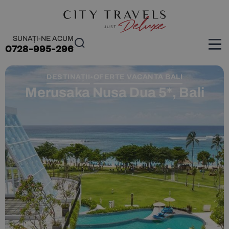
SUNAȚI-NE ACUM
0728-995-296
DESTINAȚII
OFERTE VACANTA BALI
•
Merusaka Nusa Dua 5*, Bali