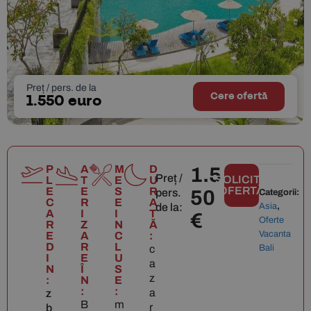
Preț / pers. de la
Cere ofertă
1.550 euro
P
A
M
D
1.5
Preț /
SOLICITĂ
L
T
E
U
OFERTĂ
E
E
S
R
pers.
50
Categorii:
C
R
E
A
de la:
Asia
,
A
I
I
T
€
Oferte
R
Z
N
Ă
Vacanta
E
A
C
:
D
R
L
c
Bali
I
E
U
a
N
Î
S
z
:
N
E
:
:
a
z
B
m
r
b