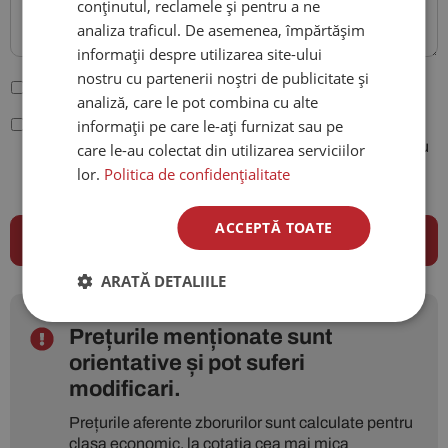
conținutul, reclamele și pentru a ne
analiza traficul. De asemenea, împărtășim
informații despre utilizarea site-ului
nostru cu partenerii noștri de publicitate și
Sunt de acord cu
Termenii și condițiile site-ului
.
analiză, care le pot combina cu alte
informații pe care le-ați furnizat sau pe
Conform legiilor nr. 677/2001 si 506/2004, sunt de acord
ca datele mele cu caracter personal sa fie folosite pentru
care le-au colectat din utilizarea serviciilor
procesarea comenzii plasate pe site-ul agentiei City
lor.
Politica de confidențialitate
Travels si pentru a putea fi contactat.
ACCEPTĂ TOATE
ARATĂ DETALIILE
Prețurile menționate sunt
orientative și pot suferi
modificari.
Prețurile aferente zborurilor sunt calculate pentru
clasa economic, la cotatia cea mai mica