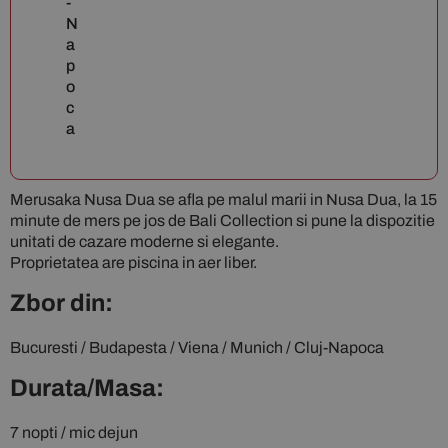
-
N
a
p
o
c
a
Merusaka Nusa Dua se afla pe malul marii in Nusa Dua, la 15
minute de mers pe jos de Bali Collection si pune la dispozitie
unitati de cazare moderne si elegante.
Proprietatea are piscina in aer liber.
Zbor din:
Bucuresti / Budapesta / Viena / Munich / Cluj-Napoca
Durata/Masa:
7 nopti / mic dejun