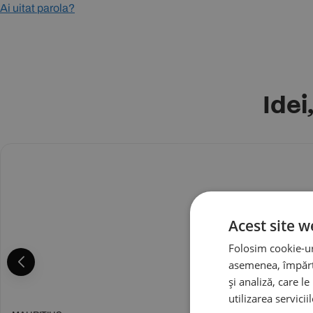
Ai uitat parola?
Idei
Acest site w
Folosim cookie-uri
asemenea, împărtă
și analiză, care l
utilizarea servicii