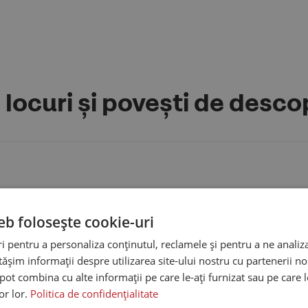
, locuri și povești de desco
eb folosește cookie-uri
 pentru a personaliza conținutul, reclamele și pentru a ne analiza
șim informații despre utilizarea site-ului nostru cu partenerii noș
e pot combina cu alte informații pe care le-ați furnizat sau pe care 
lor lor.
Politica de confidențialitate