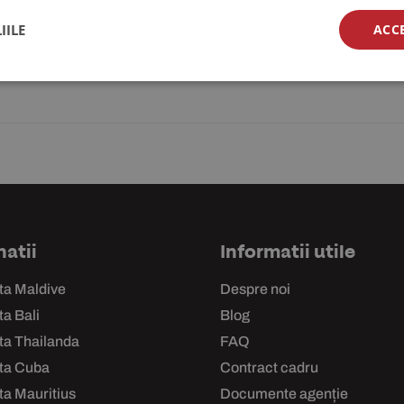
 CE SĂ VIZITEZI ȘI CUM ALEGI RESORTUL PERFECT
IILE
ACC
întâlnesc cu munții...
natii
Informatii utile
ta Maldive
Despre noi
a Bali
Blog
ta Thailanda
FAQ
ta Cuba
Contract cadru
ta Mauritius
Documente agenție