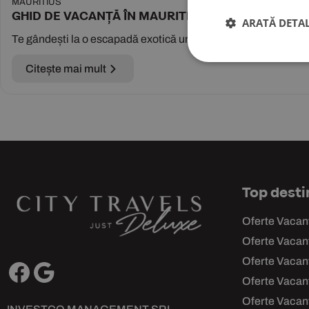
MAURITIUS
GHID DE VACANȚĂ ÎN MAURITIUS: CÂND SĂ MERGI,
ARATĂ DETAL
Te gândești la o escapadă exotică unde plajele cu nisip alb se 
Citește mai mult
Top desti
Oferte Vacan
Oferte Vacant
Oferte Vacan
Oferte Vacan
Oferte Vacan