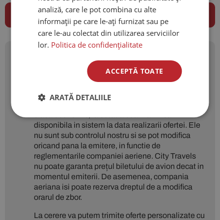
analiză, care le pot combina cu alte
informații pe care le-ați furnizat sau pe
care le-au colectat din utilizarea serviciilor
lor.
Politica de confidențialitate
Prețurile menționate sunt
ACCEPTĂ TOATE
orientative și pot suferi
modificari.
ARATĂ DETALIILE
Prețurile aferente zborurilor sunt calculate pentru
clasa economic, la cotatia cea mai mica
disponibila in sistem la data realizarii ofertei. Ele
nu sunt sub controlul nostru si se pot modifica
oricand pana la emitere, in functie de
reglementarile companiei aeriene. City Travels
nu poate garanta prețul biletului de avion decat in
momentul emiterii. De asemenea, compania
aeriana isi poate rezerva dreptul de a modifica
orarul de zbor.
La cerere va putem trimite oferte personalizate cu