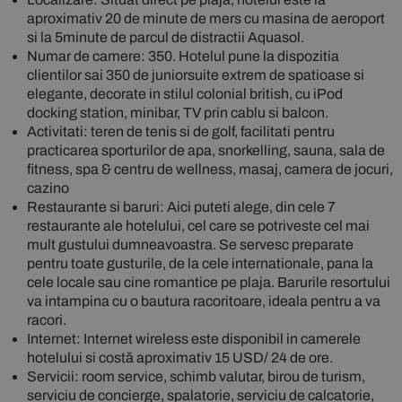
aproximativ 20 de minute de mers cu masina de aeroport
si la 5minute de parcul de distractii Aquasol.
Numar de camere: 350. Hotelul pune la dispozitia
clientilor sai 350 de juniorsuite extrem de spatioase si
elegante, decorate in stilul colonial british, cu iPod
docking station, minibar, TV prin cablu si balcon.
Activitati: teren de tenis si de golf, facilitati pentru
practicarea sporturilor de apa, snorkelling, sauna, sala de
fitness, spa & centru de wellness, masaj, camera de jocuri,
cazino
Restaurante si baruri: Aici puteti alege, din cele 7
restaurante ale hotelului, cel care se potriveste cel mai
mult gustului dumneavoastra. Se servesc preparate
pentru toate gusturile, de la cele internationale, pana la
cele locale sau cine romantice pe plaja. Barurile resortului
va intampina cu o bautura racoritoare, ideala pentru a va
racori.
Internet: Internet wireless este disponibil in camerele
hotelului si costă aproximativ 15 USD/ 24 de ore.
Servicii: room service, schimb valutar, birou de turism,
serviciu de concierge, spalatorie, serviciu de calcatorie,