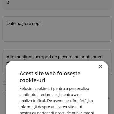
×
Acest site web folosește
cookie-uri
Sunt de acord cu
Termenii și condițiile site-ului
.
Folosim cookie-uri pentru a personaliza
Conform legiilor nr. 677/2001 si 506/2004, sunt de acord
conținutul, reclamele și pentru a ne
ca datele mele cu caracter personal sa fie folosite pentru
analiza traficul. De asemenea, împărtășim
procesarea comenzii plasate pe site-ul agentiei City
informații despre utilizarea site-ului
Travels si pentru a putea fi contactat.
nostru cu partenerii noștri de publicitate și