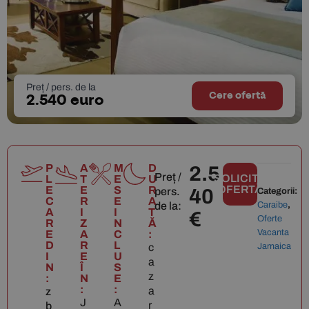
Preț / pers. de la
Cere ofertă
2.540 euro
P
A
M
D
2.5
Preț /
SOLICITĂ
L
T
E
U
OFERTĂ
E
E
S
R
pers.
40
Categorii:
C
R
E
A
de la:
Caraibe
,
A
I
I
T
€
Oferte
R
Z
N
Ă
Vacanta
E
A
C
:
D
R
L
c
Jamaica
I
E
U
a
N
Î
S
z
:
N
E
:
:
a
z
J
A
r
b