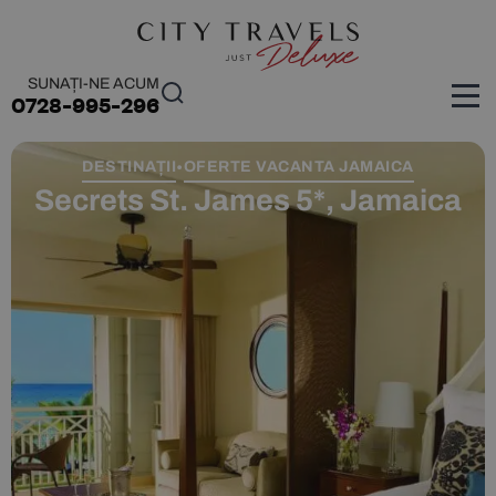
SUNAȚI-NE ACUM
0728-995-296
DESTINAȚII
OFERTE VACANTA JAMAICA
•
Secrets St. James 5*, Jamaica