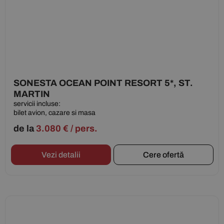
SONESTA OCEAN POINT RESORT 5*, ST.
MARTIN
servicii incluse:
bilet avion, cazare si masa
de la
3.080
€
/ pers.
Vezi detalii
Cere ofertă