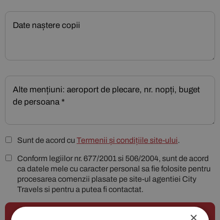
Sunt de acord cu
Termenii și condițiile site-ului
.
Conform legiilor nr. 677/2001 si 506/2004, sunt de acord
ca datele mele cu caracter personal sa fie folosite pentru
procesarea comenzii plasate pe site-ul agentiei City
Travels si pentru a putea fi contactat.
×