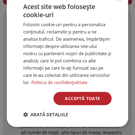
Acest site web folosește
cookie-uri
Folosim cookie-uri pentru a personaliza
Prețurile menționate sunt
conținutul, reclamele și pentru a ne
orientative și pot suferi
analiza traficul. De asemenea, împărtășim
modificari.
informații despre utilizarea site-ului
Prețurile aferente zborurilor sunt calculate pentru
nostru cu partenerii noștri de publicitate și
clasa economic, la cotatia cea mai mica
analiză, care le pot combina cu alte
disponibila in sistem la data realizarii ofertei. Ele
informații pe care le-ați furnizat sau pe
nu sunt sub controlul nostru si se pot modifica
care le-au colectat din utilizarea serviciilor
oricand pana la emitere, in functie de
lor.
Politica de confidențialitate
reglementarile companiei aeriene. City Travels
nu poate garanta prețul biletului de avion decat in
momentul emiterii. De asemenea, compania
ACCEPTĂ TOATE
aeriana isi poate rezerva dreptul de a modifica
orarul de zbor.
ARATĂ DETALIILE
La cerere va putem trimite oferte personalizate cu
plecare din alte orașe, oferte de vacante pentru
alt număr de nopți, alte tipuri de masa, respectiv