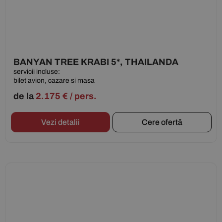
BANYAN TREE KRABI 5*, THAILANDA
servicii incluse:
bilet avion, cazare si masa
de la
2.175
€
/ pers.
Vezi detalii
Cere ofertă