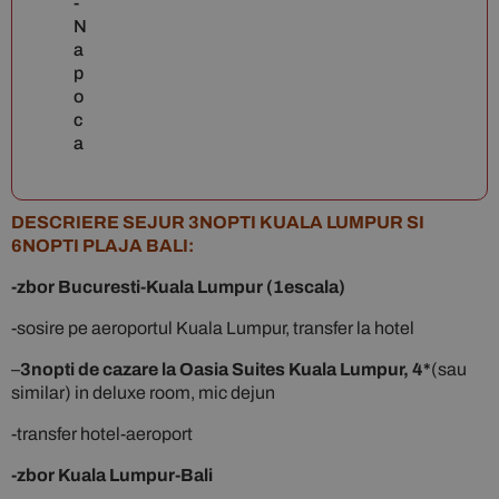
-
N
a
p
o
c
a
DESCRIERE SEJUR 3NOPTI KUALA LUMPUR SI
6NOPTI PLAJA BALI:
-zbor Bucuresti-Kuala Lumpur (1escala)
-sosire pe aeroportul Kuala Lumpur, transfer la hotel
–
3nopti de cazare la Oasia Suites Kuala Lumpur, 4*
(sau
similar) in deluxe room, mic dejun
-transfer hotel-aeroport
-zbor Kuala Lumpur-Bali