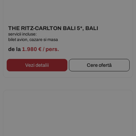
THE RITZ-CARLTON BALI 5*, BALI
servicii incluse:
bilet avion, cazare si masa
de la
1.980
€
/ pers.
Vezi detalii
Cere ofertă