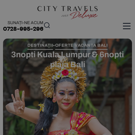
SUNAȚI-NE ACUM
0728-995-296
DESTINAȚII
OFERTE VACANTA BALI
•
3nopti Kuala Lumpur & 6nopti
plaja Bali