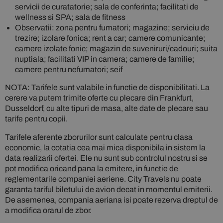
servicii de curatatorie; sala de conferinta; facilitati de
wellness si SPA; sala de fitness
Observatii: zona pentru fumatori; magazine; serviciu de
trezire; izolare fonica; rent a car; camere comunicante;
camere izolate fonic; magazin de suveniruri/cadouri; suita
nuptiala; facilitati VIP in camera; camere de familie;
camere pentru nefumatori; seif
NOTA: Tarifele sunt valabile in functie de disponibilitati. La
cerere va putem trimite oferte cu plecare din Frankfurt,
Dusseldorf, cu alte tipuri de masa, alte date de plecare sau
tarife pentru copii.
Tarifele aferente zborurilor sunt calculate pentru clasa
economic, la cotatia cea mai mica disponibila in sistem la
data realizarii ofertei. Ele nu sunt sub controlul nostru si se
pot modifica oricand pana la emitere, in functie de
reglementarile companiei aeriene. City Travels nu poate
garanta tariful biletului de avion decat in momentul emiterii.
De asemenea, compania aeriana isi poate rezerva dreptul de
a modifica orarul de zbor.