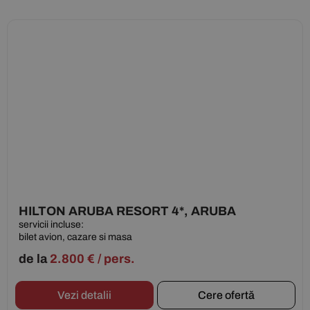
HILTON ARUBA RESORT 4*, ARUBA
servicii incluse:
bilet avion, cazare si masa
de la
2.800
€
/ pers.
Vezi detalii
Cere ofertă