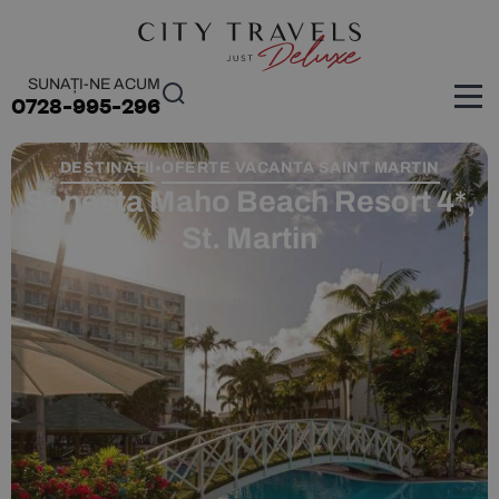
SUNAȚI-NE ACUM
0728-995-296
DESTINAȚII
OFERTE VACANTA SAINT MARTIN
•
Sonesta Maho Beach Resort 4*,
St. Martin