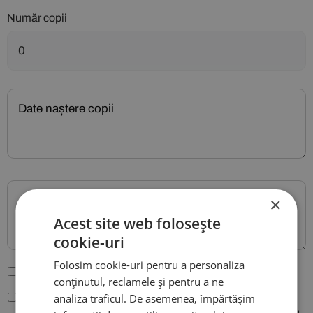
Număr copii
×
Acest site web folosește
cookie-uri
Folosim cookie-uri pentru a personaliza
Sunt de acord cu
Termenii și condițiile site-ului
.
conținutul, reclamele și pentru a ne
analiza traficul. De asemenea, împărtășim
Conform legiilor nr. 677/2001 si 506/2004, sunt de acord
ca datele mele cu caracter personal sa fie folosite pentru