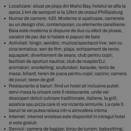
Localizare: situat pe plaja din Maho Bay, hotelul se afla la
aprox.1 km de aeroport si la 12km de orasul Phillipsburg
Numar de camere: 420. Moderne si spatioase, camerele
au un design chic, contemporan, cu elemente caraibiene.
Baia este moderna si dispune de dus cu efect de ploaie,
uscator de par, dar si halate si papuci de baie
Activitati: bingo; aerobic; muzica/spectacol live; seri cu
cina tematica; seri de film; plaja; echipament de tenis;
aquapark; divertisment de seara; club pentru copii;
facilitati de sporturi nautice; club de noapte/DJ;
animatori; snorkelling; scufundari; karaoke; tenis de
masa; biliard; teren de joaca pentru copii; cazino; camera
de jocuri; teren de golf
Restaurante si baruri: fiind un hotel all inclusive puteti
servi masa la oricare cele 5 restaurante, unde vei
descoperi delicii culinare traditionale, italiene, la grill,
asiatice sau pizza care iti vor incanta simturile. La cele 5
baruri te vei putea relaxa intr-o atmosfera intima
Internet: internet wireless este disponibil in intregul hotel
si este gratuit.
Servicii: camera de bagaje; birou de turism; babysitting;