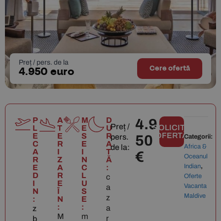
Preț / pers. de la
Cere ofertă
4.950 euro
P
A
M
D
4.9
Preț /
SOLICITĂ
L
T
E
U
OFERTĂ
E
E
S
R
pers.
50
Categorii:
C
R
E
A
de la:
Africa &
A
I
I
T
€
Oceanul
R
Z
N
Ă
Indian
,
E
A
C
:
D
R
L
c
Oferte
I
E
U
Vacanta
a
N
Î
S
Maldive
z
:
N
E
:
:
a
z
M
m
r
b