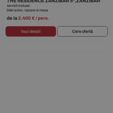
THE RESIDENCE ZANZIBAR 5*,ZANZIBAR
servicii incluse:
bilet avion, cazare si masa
de la
2.400
€
/ pers.
Vezi detalii
Cere ofertă