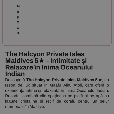
-
N
a
p
o
c
a
The Halcyon Private Isles
Maldives 5★ – Intimitate și
Relaxare în Inima Oceanului
Indian
Descoperă
The Halcyon Private Isles Maldives 5★
, un
resort de lux situat în Gaafu Alifu Atoll, care oferă o
experiență intimă și relaxantă în inima Oceanului Indian.
Resortul combină vile spațioase pe plajă și pe apă cu
lagune cristaline și recif de corali, pentru un sejur
memorabil în Maldive.