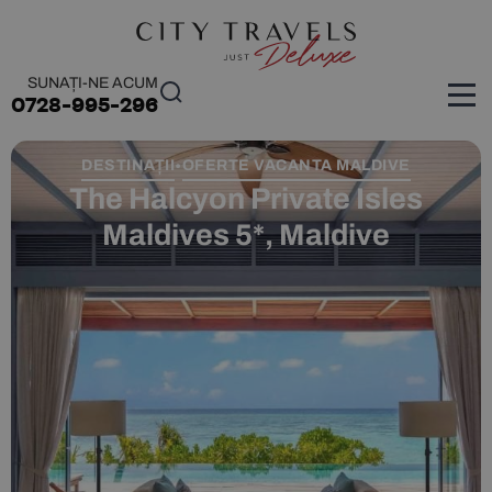
SUNAȚI-NE ACUM
0728-995-296
DESTINAȚII
OFERTE VACANTA MALDIVE
•
The Halcyon Private Isles
Maldives 5*, Maldive