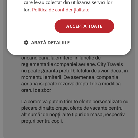
care le-au colectat din utilizarea serviciilor
Prețurile menționate sunt
lor.
Politica de confidențialitate
orientative și pot suferi
modificari.
ACCEPTĂ TOATE
Prețurile aferente zborurilor sunt calculate pentru
clasa economic, la cotatia cea mai mica
ARATĂ DETALIILE
disponibila in sistem la data realizarii ofertei. Ele
nu sunt sub controlul nostru si se pot modifica
oricand pana la emitere, in functie de
reglementarile companiei aeriene. City Travels
nu poate garanta prețul biletului de avion decat in
momentul emiterii. De asemenea, compania
aeriana isi poate rezerva dreptul de a modifica
orarul de zbor.
La cerere va putem trimite oferte personalizate cu
plecare din alte orașe, oferte de vacante pentru
alt număr de nopți, alte tipuri de masa, respectiv
prețuri pentru copii.