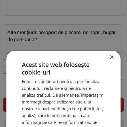
×
Sunt de acord cu
Termenii și condițiile site-ului
.
Acest site web folosește
cookie-uri
Conform legiilor nr. 677/2001 si 506/2004, sunt de acord
ca datele mele cu caracter personal sa fie folosite pentru
Folosim cookie-uri pentru a personaliza
procesarea comenzii plasate pe site-ul agentiei City
conținutul, reclamele și pentru a ne
Travels si pentru a putea fi contactat.
analiza traficul. De asemenea, împărtășim
informații despre utilizarea site-ului
nostru cu partenerii noștri de publicitate și
analiză, care le pot combina cu alte
informații pe care le-ați furnizat sau pe