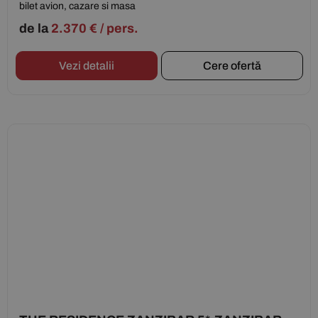
bilet avion, cazare si masa
de la
2.370
€
/ pers.
Vezi detalii
Cere ofertă