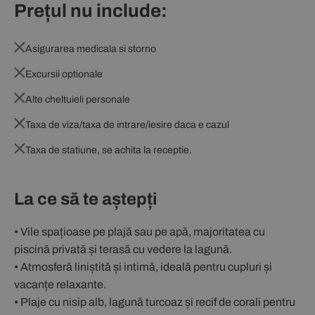
Prețul nu include:
Asigurarea medicala si storno
Excursii optionale
Alte cheltuieli personale
Taxa de viza/taxa de intrare/iesire daca e cazul
Taxa de statiune, se achita la receptie.
La ce să te aștepți
• Vile spațioase pe plajă sau pe apă, majoritatea cu
piscină privată și terasă cu vedere la lagună.
• Atmosferă liniștită și intimă, ideală pentru cupluri și
vacanțe relaxante.
• Plaje cu nisip alb, lagună turcoaz și recif de corali pentru