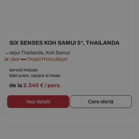
SIX SENSES KOH SAMUI 5*, THAILANDA
→sejur Thailanda, Koh Samui
🛫 zbor 🛏 7nopti🍴mic dejun
servicii incluse:
bilet avion, cazare si masa
de la
2.540
€
/ pers.
Vezi detalii
Cere ofertă