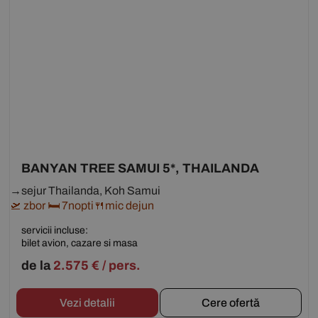
BANYAN TREE SAMUI 5*, THAILANDA
→sejur Thailanda, Koh Samui
🛫 zbor 🛏 7nopti🍴mic dejun
servicii incluse:
bilet avion, cazare si masa
de la
2.575
€
/ pers.
Vezi detalii
Cere ofertă