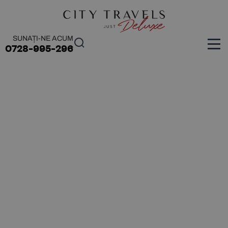
SUNAȚI-NE ACUM
0728-995-296
DESTINAȚII
•
VACANTE KOH SAMUI
Vacante Koh Samui