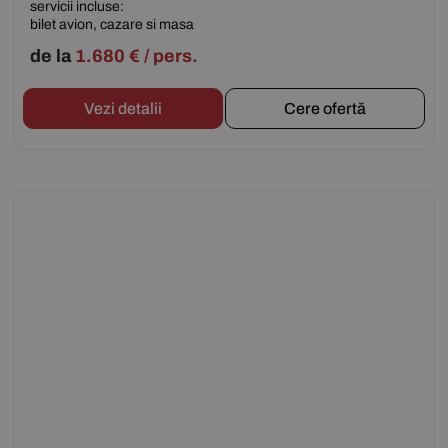
servicii incluse:
bilet avion, cazare si masa
de la
1.680
€
/ pers.
Vezi detalii
Cere ofertă