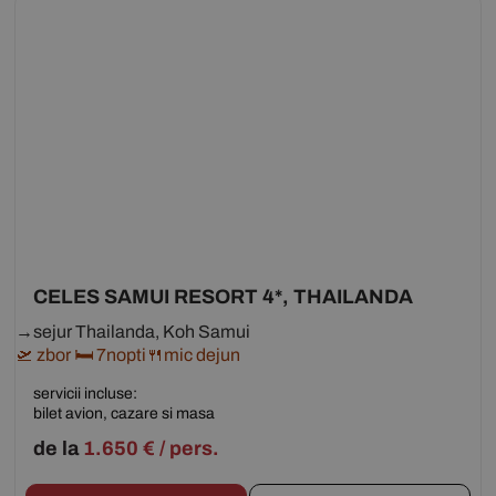
CELES SAMUI RESORT 4*, THAILANDA
→sejur Thailanda, Koh Samui
🛫 zbor 🛏 7nopti🍴mic dejun
servicii incluse:
bilet avion, cazare si masa
de la
1.650
€
/ pers.