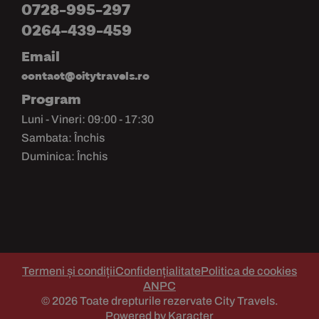
0728-995-297
0264-439-459
Email
contact@citytravels.ro
Program
Luni - Vineri: 09:00 - 17:30
Sambata: Închis
Duminica: Închis
Termeni și condiții
Confidențialitate
Politica de cookies
ANPC
© 2026 Toate drepturile rezervate City Travels.
Powered by Karacter