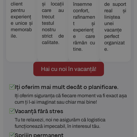
client
și locații
însemne
de suport
pentru
care au
confort,
real și
experienț
trecut
rafinamen
liniștea
e unice și
testul
t și
unei
memorab
nostru
experienț
vacanțe
ile.
strict de
e care
perfect
calitate.
rămân cu
organizat
tine.
e.
Hai cu noi în vacanță!
Iți oferim mai mult decât o planificare.
Iți oferim siguranța că fiecare moment va fi exact așa
cum ți l-ai imaginat sau chiar mai bine!
Vacanță fără stres
Tu te relaxezi, noi ne asigurăm că logistica
funcționează impecabil, în interesul tău.
Sprijin permanent