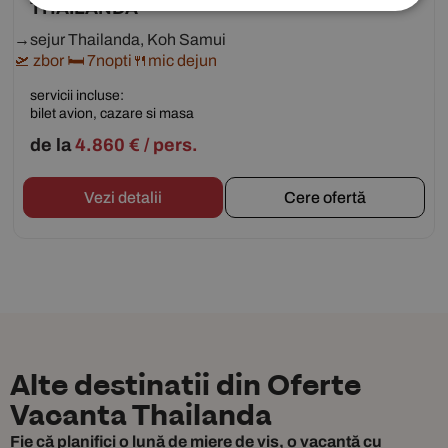
THAILANDA
→sejur Thailanda, Koh Samui
🛫 zbor 🛏 7nopti🍴mic dejun
servicii incluse:
bilet avion, cazare si masa
de la
4.860
€
/ pers.
Vezi detalii
Cere ofertă
Alte destinatii din
Oferte
Vacanta Thailanda
Fie că planifici o lună de miere de vis, o vacanță cu