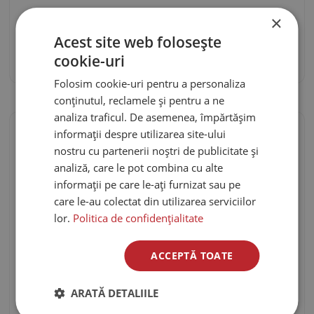
de la
3.170
€
/ pers.
×
Acest site web folosește
Vezi detalii
Cere ofertă
cookie-uri
Folosim cookie-uri pentru a personaliza
conținutul, reclamele și pentru a ne
analiza traficul. De asemenea, împărtășim
informații despre utilizarea site-ului
nostru cu partenerii noștri de publicitate și
analiză, care le pot combina cu alte
informații pe care le-ați furnizat sau pe
care le-au colectat din utilizarea serviciilor
lor.
Politica de confidențialitate
ACCEPTĂ TOATE
ARATĂ DETALIILE
FOUR SEASONS KOH SAMUI 5*,