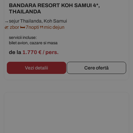
BANDARA RESORT KOH SAMUI 4*,
THAILANDA
→sejur Thailanda, Koh Samui
🛫 zbor 🛏 7nopti🍴mic dejun
servicii incluse:
bilet avion, cazare si masa
de la
1.770
€
/ pers.
Vezi detalii
Cere ofertă