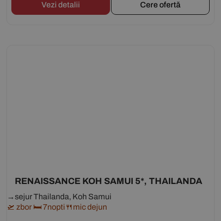
Vezi detalii
Cere ofertă
RENAISSANCE KOH SAMUI 5*, THAILANDA
→sejur Thailanda, Koh Samui
🛫 zbor 🛏 7nopti🍴mic dejun