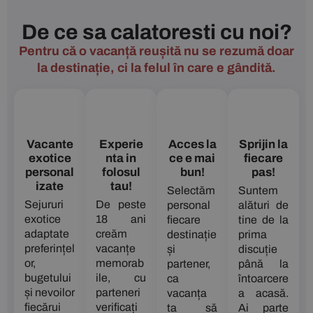
De ce sa calatoresti cu noi?
Pentru că o vacanță reușită nu se rezumă doar
la destinație, ci la felul în care e gândită.
Vacante
Experie
Acces la
Sprijin la
exotice
nta in
ce e mai
fiecare
personal
folosul
bun!
pas!
izate
tau!
Selectăm
Suntem
Sejururi
De peste
personal
alături de
exotice
18 ani
fiecare
tine de la
adaptate
creăm
destinație
prima
preferințel
vacanțe
și
discuție
or,
memorab
partener,
până la
bugetului
ile, cu
ca
întoarcere
și nevoilor
parteneri
vacanța
a acasă.
fiecărui
verificați
ta să
Ai parte