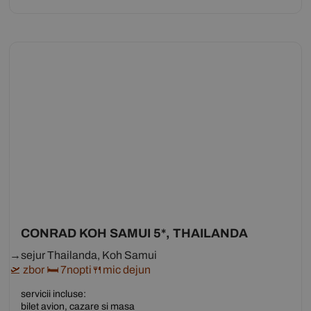
CONRAD KOH SAMUI 5*, THAILANDA
→sejur Thailanda, Koh Samui
🛫 zbor 🛏 7nopti🍴mic dejun
servicii incluse:
bilet avion, cazare si masa