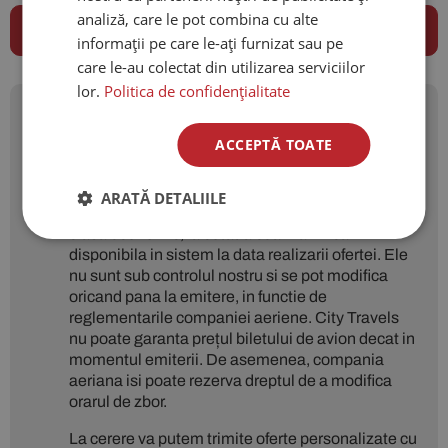
analiză, care le pot combina cu alte
informații pe care le-ați furnizat sau pe
care le-au colectat din utilizarea serviciilor
lor.
Politica de confidențialitate
Prețurile menționate sunt
ACCEPTĂ TOATE
orientative și pot suferi
modificari.
ARATĂ DETALIILE
Prețurile aferente zborurilor sunt calculate pentru
clasa economic, la cotatia cea mai mica
disponibila in sistem la data realizarii ofertei. Ele
nu sunt sub controlul nostru si se pot modifica
oricand pana la emitere, in functie de
reglementarile companiei aeriene. City Travels
nu poate garanta prețul biletului de avion decat in
momentul emiterii. De asemenea, compania
aeriana isi poate rezerva dreptul de a modifica
orarul de zbor.
La cerere va putem trimite oferte personalizate cu