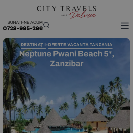
SUNAȚI-NE ACUM
0728-995-296
DESTINAȚII
OFERTE VACANTA TANZANIA
•
Neptune Pwani Beach 5*,
Zanzibar