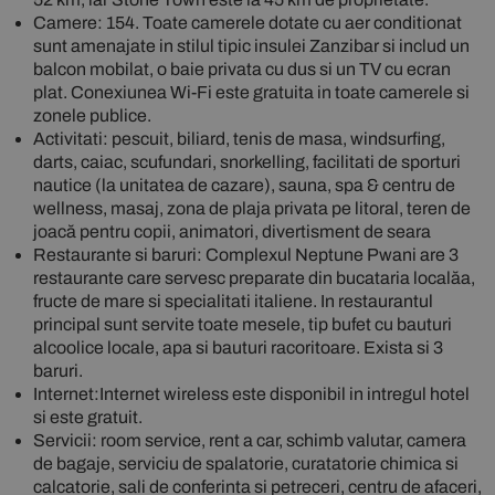
Camere: 154. Toate camerele dotate cu aer conditionat
sunt amenajate in stilul tipic insulei Zanzibar si includ un
balcon mobilat, o baie privata cu dus si un TV cu ecran
plat. Conexiunea Wi-Fi este gratuita in toate camerele si
zonele publice.
Activitati: pescuit, biliard, tenis de masa, windsurfing,
darts, caiac, scufundari, snorkelling, facilitati de sporturi
nautice (la unitatea de cazare), sauna, spa & centru de
wellness, masaj, zona de plaja privata pe litoral, teren de
joacă pentru copii, animatori, divertisment de seara
Restaurante si baruri: Complexul Neptune Pwani are 3
restaurante care servesc preparate din bucataria localăa,
fructe de mare si specialitati italiene. In restaurantul
principal sunt servite toate mesele, tip bufet cu bauturi
alcoolice locale, apa si bauturi racoritoare. Exista si 3
baruri.
Internet:Internet wireless este disponibil in intregul hotel
si este gratuit.
Servicii: room service, rent a car, schimb valutar, camera
de bagaje, serviciu de spalatorie, curatatorie chimica si
calcatorie, sali de conferinta si petreceri, centru de afaceri,