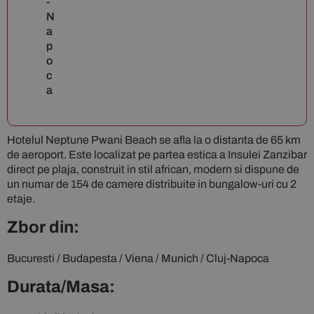
-
N
a
p
o
c
a
Hotelul Neptune Pwani Beach se afla la o distanta de 65 km
de aeroport. Este localizat pe partea estica a Insulei Zanzibar
direct pe plaja, construit in stil african, modern si dispune de
un numar de 154 de camere distribuite in bungalow-uri cu 2
etaje.
Zbor din:
Bucuresti / Budapesta / Viena / Munich / Cluj-Napoca
Durata/Masa: