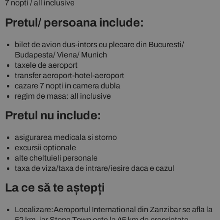
7 nopti / all inclusive
Pretul/ persoana include:
bilet de avion dus-intors cu plecare din Bucuresti/
Budapesta/ Viena/ Munich
taxele de aeroport
transfer aeroport-hotel-aeroport
cazare 7 nopti in camera dubla
regim de masa: all inclusive
Pretul nu include:
asigurarea medicala si storno
excursii optionale
alte cheltuieli personale
taxa de viza/taxa de intrare/iesire daca e cazul
La ce să te aștepți
Localizare:Aeroportul International din Zanzibar se afla la
52 km, iar Stone Town este la 45 km de proprietate.