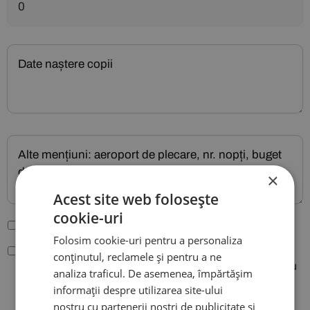
×
Acest site web folosește
cookie-uri
Sunt de acord cu
Termenii și condițiile site-ului
.
Folosim cookie-uri pentru a personaliza
Conform legiilor nr. 677/2001 si 506/2004, sunt de acord
conținutul, reclamele și pentru a ne
ca datele mele cu caracter personal sa fie folosite pentru
analiza traficul. De asemenea, împărtășim
procesarea comenzii plasate pe site-ul agentiei City
informații despre utilizarea site-ului
Travels si pentru a putea fi contactat.
nostru cu partenerii noștri de publicitate și